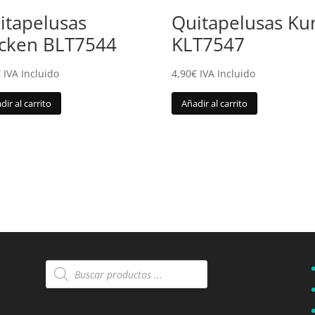
itapelusas
Quitapelusas Ku
cken BLT7544
KLT7547
€
IVA Incluido
4,90
€
IVA Incluido
dir al carrito
Añadir al carrito
Búsqueda
de
productos