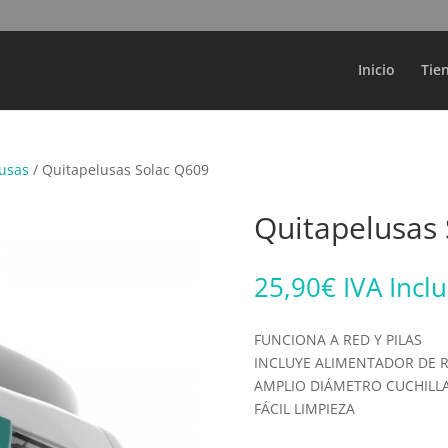
Búsqueda
de
productos
Inicio
Tie
usas
/ Quitapelusas Solac Q609
Quitapelusas
25,90
€
IVA Incl
FUNCIONA A RED Y PILAS
INCLUYE ALIMENTADOR DE 
AMPLIO DIÁMETRO CUCHILL
FÁCIL LIMPIEZA