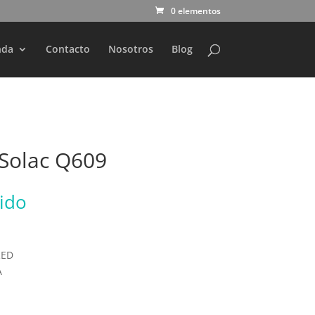
0 elementos
nda
Contacto
Nosotros
Blog
 Solac Q609
uido
RED
A