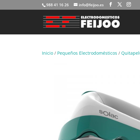
988 41 16 26
info@feijoo.es
Inicio
/
Pequeños Electrodomésticos
/
Quitapel