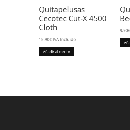
Quitapelusas
Qu
Cecotec Cut-X 4500
Be
Cloth
9,90
15,90
€
IVA Incluido
Aña
Añadir al carrito