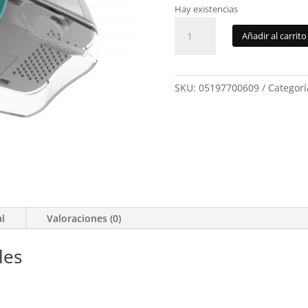
Hay existencias
Quitapelusas
Añadir al carrito
Solac
Q609
cantidad
SKU:
05197700609
Categorí
al
Valoraciones (0)
les