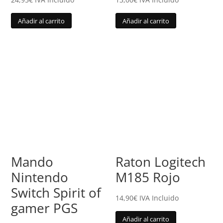
Añadir al carrito
Añadir al carrito
Mando
Raton Logitech
Nintendo
M185 Rojo
Switch Spirit of
14,90
€
IVA Incluido
gamer PGS
Añadir al carrito