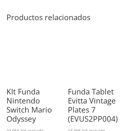
Productos relacionados
KIt Funda
Funda Tablet
Nintendo
Evitta Vintage
Switch Mario
Plates 7
Odyssey
(EVUS2PP004)
24,95
€
IVA Incluido
13,00
€
IVA Incluido