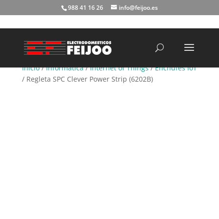
988 41 16 26
info@feijoo.es
Búsqueda
de
productos
Inicio
/
Informática
/
Internet of Things
/
Enchufes IoT
/ Regleta SPC Clever Power Strip (6202B)