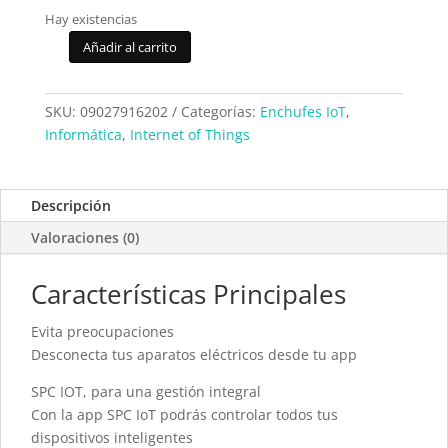
Hay existencias
Añadir al carrito
Regleta
SPC
Clever
SKU:
09027916202
Categorías:
Enchufes IoT
,
Power
Informática
,
Internet of Things
Strip
(6202B)
cantidad
Descripción
Valoraciones (0)
Características Principales
Evita preocupaciones
Desconecta tus aparatos eléctricos desde tu app
SPC IOT, para una gestión integral
Con la app SPC IoT podrás controlar todos tus
dispositivos inteligentes