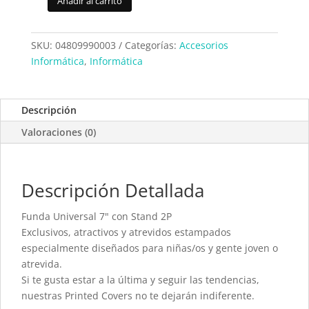
Añadir al carrito
Funda
Tablet
Evitta
SKU:
04809990003
Categorías:
Accesorios
New
Informática
,
Informática
York
Taxi
(EVUS2PP003)
Descripción
cantidad
Valoraciones (0)
Descripción Detallada
Funda Universal 7" con Stand 2P
Exclusivos, atractivos y atrevidos estampados
especialmente diseñados para niñas/os y gente joven o
atrevida.
Si te gusta estar a la última y seguir las tendencias,
nuestras Printed Covers no te dejarán indiferente.