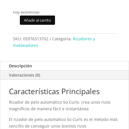
Hay existencias
Añadir al carrito
Rizador
Rowenta
So
SKU:
05976513702
Categoría:
Rizadores y
Curls
moldeadores
Elite
CF3702F0
cantidad
Descripción
Valoraciones (0)
Características Principales
Rizador de pelo automático So Curls: crea unos rizos
magníficos de manera fácil e instantánea
El rizador de pelo automático So Curls es el método más
sencillo de conseguir unos bonitos rizos