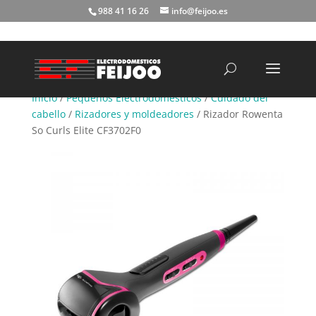
988 41 16 26
info@feijoo.es
Búsqueda
de
productos
Inicio
/
Pequeños Electrodomésticos
/
Cuidado del
cabello
/
Rizadores y moldeadores
/ Rizador Rowenta
So Curls Elite CF3702F0