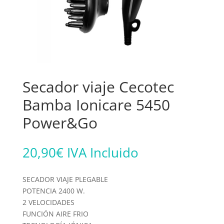
Secador viaje Cecotec
Bamba Ionicare 5450
Power&Go
20,90
€
IVA Incluido
SECADOR VIAJE PLEGABLE
POTENCIA 2400 W.
2 VELOCIDADES
FUNCIÓN AIRE FRIO