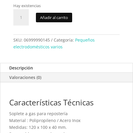
Hay existencias
Soplete
Añadir al carrito
cocina
5Five
100145A
cantidad
SKU:
06999990145
Categoría:
Pequeños
electrodomésticos varios
Descripción
Valoraciones (0)
Características Técnicas
Soplete a gas para repostería
Material : Polipropileno / Acero Inox
Medidas: 120 x 100 x 40 mm.