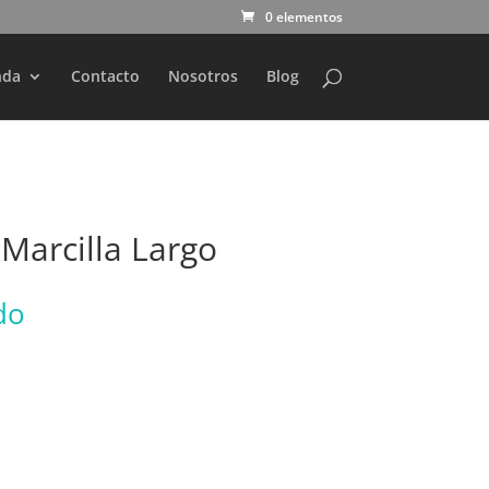
0 elementos
nda
Contacto
Nosotros
Blog
Marcilla Largo
do