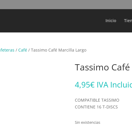
Búsqueda
de
productos
Inicio
Tie
afeteras
/
Café
/ Tassimo Café Marcilla Largo
Tassimo Café 
4,95
€
IVA Inclui
COMPATIBLE TASSIMO
CONTIENE 16 T-DISCS
Sin existencias