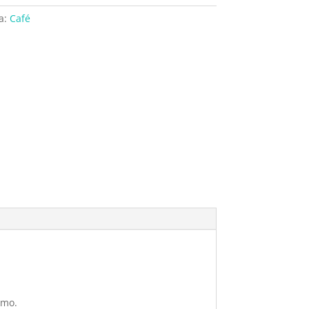
a:
Café
imo.