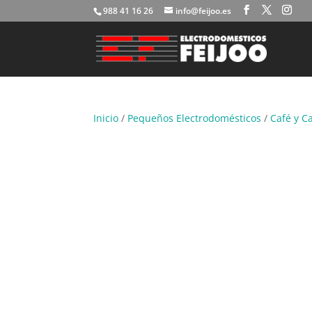
988 41 16 26
info@feijoo.es
Inicio
/
Pequeños Electrodomésticos
/
Café y C