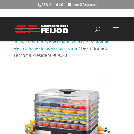
988 41 16 26
info@feijoo.es
Búsqueda
de
productos
Inicio
/
Pequeños Electrodomésticos
/
Pequeños
electrodomésticos varios cocina
/ Deshidratador
Tescoma President 909080