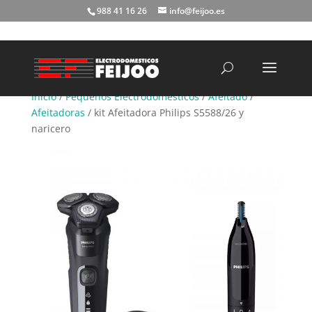
988 41 16 26
info@feijoo.es
Búsqueda
de
productos
Inicio
/
Pequeños Electrodomésticos
/
Afeitado
/
Afeitadoras
/ kit Afeitadora Philips S5588/26 y
naricero