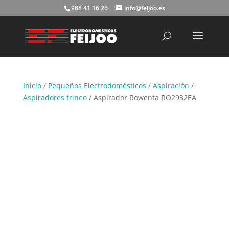
988 41 16 26
info@feijoo.es
Búsqueda
de
productos
Inicio
/
Pequeños Electrodomésticos
/
Aspiración
/
Aspiradores trineo
/ Aspirador Rowenta RO2932EA