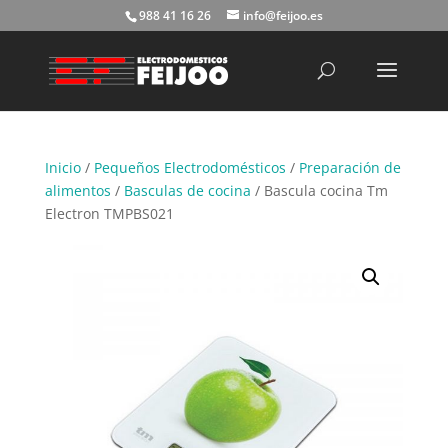
988 41 16 26
info@feijoo.es
Búsqueda
de
productos
Inicio
/
Pequeños Electrodomésticos
/
Preparación de
alimentos
/
Basculas de cocina
/ Bascula cocina Tm
Electron TMPBS021