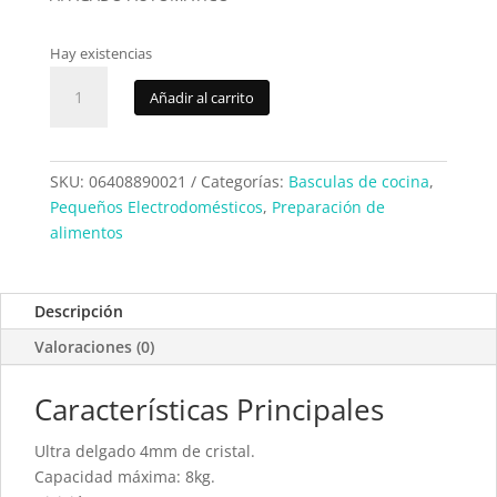
Hay existencias
Bascula
Añadir al carrito
cocina
Tm
Electron
TMPBS021
SKU:
06408890021
Categorías:
Basculas de cocina
,
cantidad
Pequeños Electrodomésticos
,
Preparación de
alimentos
Descripción
Valoraciones (0)
Características Principales
Ultra delgado 4mm de cristal.
Capacidad máxima: 8kg.