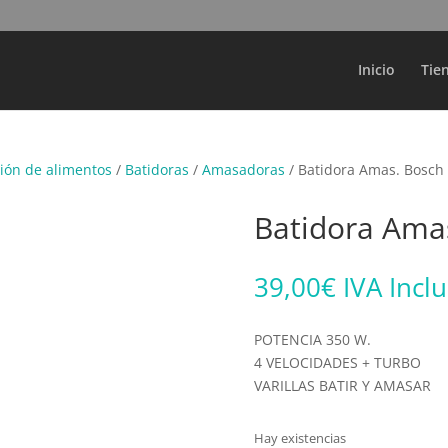
Búsqueda
de
productos
Inicio
Tie
ión de alimentos
/
Batidoras
/
Amasadoras
/ Batidora Amas. Bosc
Batidora Ama
39,00
€
IVA Incl
POTENCIA 350 W.
4 VELOCIDADES + TURBO
VARILLAS BATIR Y AMASAR
Hay existencias