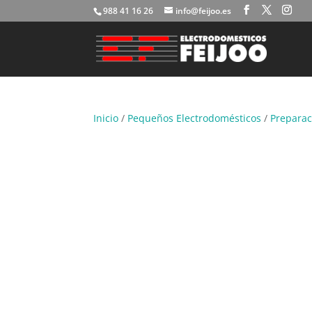
988 41 16 26
info@feijoo.es
Inicio
/
Pequeños Electrodomésticos
/
Preparac