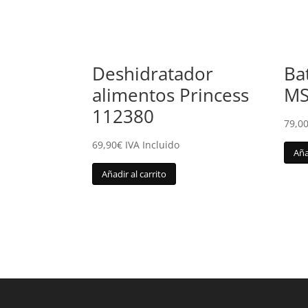
Deshidratador
Ba
alimentos Princess
MS
112380
79,0
69,90
€
IVA Incluido
Aña
Añadir al carrito