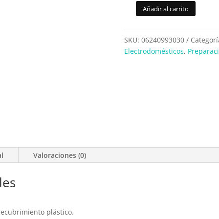
Añadir al carrito
Batidora
Amas.
Bosch
SKU:
06240993030
Categorí
MFQ3030
Electrodomésticos
,
Preparac
cantidad
al
Valoraciones (0)
les
cubrimiento plástico.