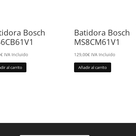
tidora Bosch
Batidora Bosch
6CB61V1
MS8CM61V1
0
€
IVA Incluido
129,00
€
IVA Incluido
dir al carrito
Añadir al carrito