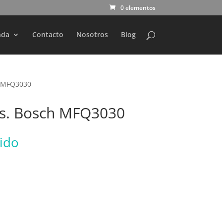
0 elementos
nda
Contacto
Nosotros
Blog
h MFQ3030
s. Bosch MFQ3030
uido