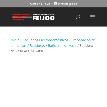
988 41 16 26
info@feijoo.es
Búsqueda
de
productos
Inicio
/
Pequeños Electrodomésticos
/
Preparación de
alimentos
/
Batidoras
/
Batidoras de vaso
/ Batidora
de vaso AEG SB2400