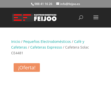
988 41 16 26
info@feijoo.es
Búsqueda
de
productos
Inicio
/
Pequeños Electrodomésticos
/
Café y
Cafeteras
/
Cafeteras Expresso
/ Cafetera Solac
CE4481
¡Oferta!