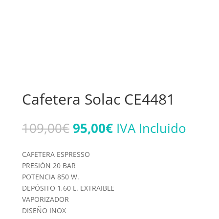
Cafetera Solac CE4481
El
El
109,00
€
95,00
€
IVA Incluido
precio
precio
original
actual
CAFETERA ESPRESSO
era:
es:
PRESIÓN 20 BAR
109,00€.
95,00€.
POTENCIA 850 W.
DEPÓSITO 1,60 L. EXTRAIBLE
VAPORIZADOR
DISEÑO INOX