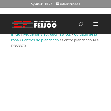
988 41 16 26
info@feijoo.es
Búsqueda
de
productos
Inicio
/
Pequeños Electrodomésticos
/
Cuidado de la
ropa
/
Centros de planchado
/ Centro planchado AEG
DBS3370