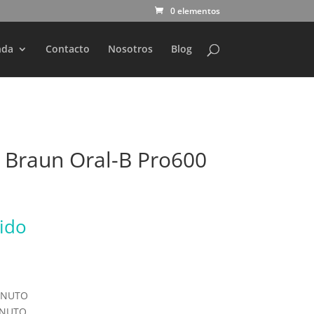
0 elementos
nda
Contacto
Nosotros
Blog
l Braun Oral-B Pro600
uido
INUTO
INUTO