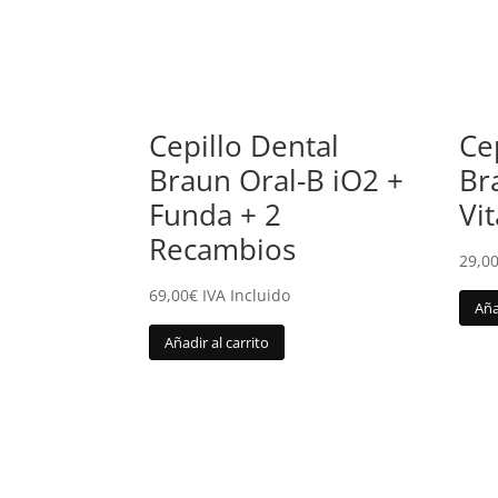
Cepillo Dental
Ce
Braun Oral-B iO2 +
Br
Funda + 2
Vi
Recambios
29,0
69,00
€
IVA Incluido
Aña
Añadir al carrito