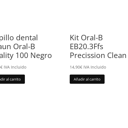
pillo dental
Kit Oral-B
aun Oral-B
EB20.3Ffs
tality 100 Negro
Precission Clean
0
€
IVA Incluido
14,90
€
IVA Incluido
dir al carrito
Añadir al carrito