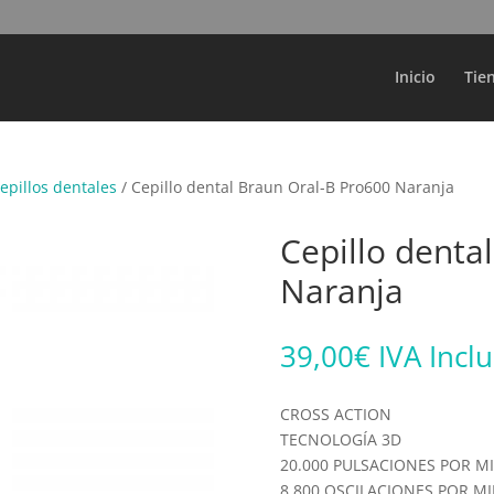
Búsqueda
de
productos
Inicio
Tie
epillos dentales
/ Cepillo dental Braun Oral-B Pro600 Naranja
Cepillo denta
Naranja
39,00
€
IVA Incl
CROSS ACTION
TECNOLOGÍA 3D
20.000 PULSACIONES POR M
8.800 OSCILACIONES POR M