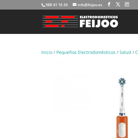
988 41 16 26
info@feijoo.es
Inicio
/
Pequeños Electrodomésticos
/
Salud
/
C