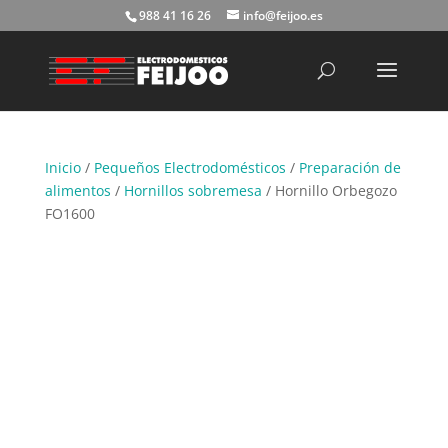
988 41 16 26
info@feijoo.es
Búsqueda
de
productos
Inicio
/
Pequeños Electrodomésticos
/
Preparación de
alimentos
/
Hornillos sobremesa
/ Hornillo Orbegozo
FO1600