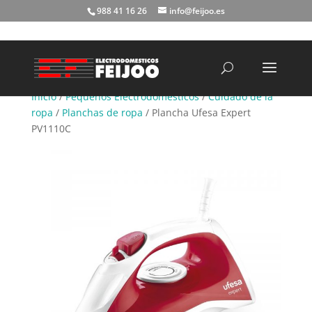
988 41 16 26
info@feijoo.es
Búsqueda
de
productos
Inicio
/
Pequeños Electrodomésticos
/
Cuidado de la
ropa
/
Planchas de ropa
/ Plancha Ufesa Expert
PV1110C