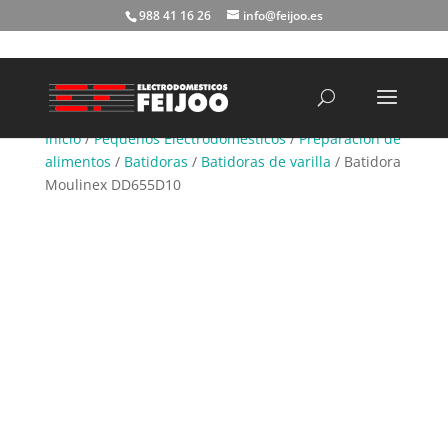
988 41 16 26
info@feijoo.es
Búsqueda
de
productos
Inicio
/
Pequeños Electrodomésticos
/
Preparación de
alimentos
/
Batidoras
/
Batidoras de varilla
/ Batidora
Moulinex DD655D10