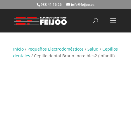
988 41 16 26
info@feijoo.es
Búsqueda
de
productos
Inicio
/
Pequeños Electrodomésticos
/
Salud
/
Cepillos
dentales
/ Cepillo dental Braun Increibles2 (Infantil)